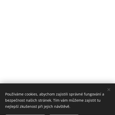
Používáme cookies, abychom zajistili správné fungování a
bezpečnost našich stránek. Tím vám můžeme zajistit tu
nejlepší zkušenost při jejich návštěvě.
© 2024 Duhovka cafe, Nám. B. Martinů 3020/4, 695 01
Hodonín